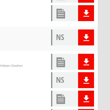
NS
schleben-Stedten
NS