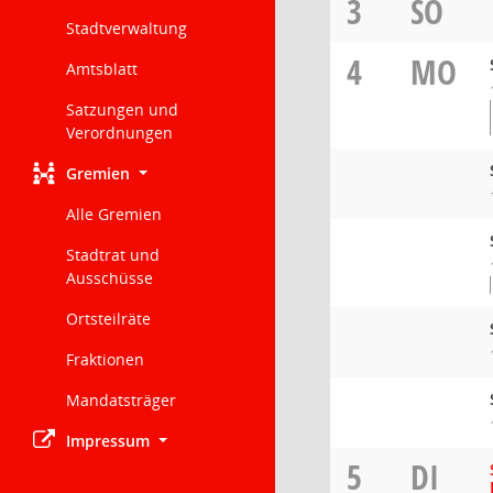
3
SO
Stadtverwaltung
4
MO
Amtsblatt
Satzungen und
Verordnungen
Gremien
Alle Gremien
Stadtrat und
Ausschüsse
Ortsteilräte
Fraktionen
Mandatsträger
Impressum
5
DI