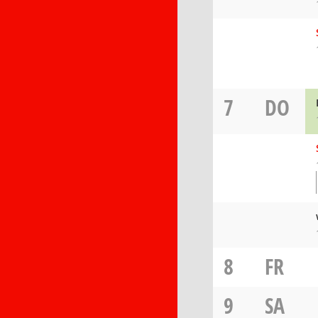
7
DO
8
FR
9
SA