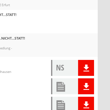
 Erfurt
HT...STATT!
..NICHT...STATT!
iedlung -
NS
elhausen