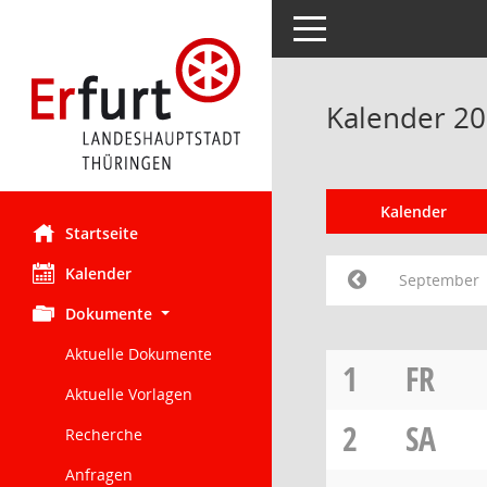
Toggle navigation
Kalender 2
Kalender
Startseite
Kalender
September
Dokumente
Aktuelle Dokumente
1
FR
Aktuelle Vorlagen
2
SA
Recherche
Anfragen