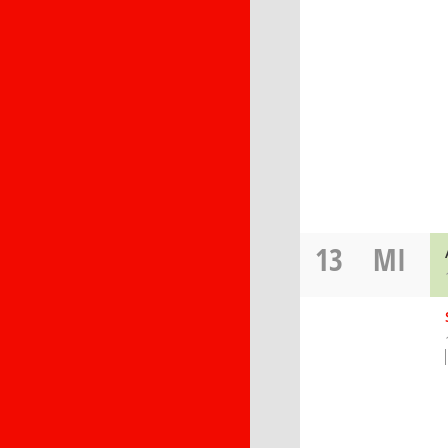
13
MI