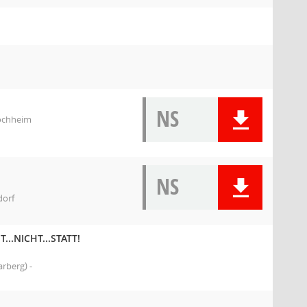
NS
Hochheim
NS
dorf
T...NICHT...STATT!
rberg) -