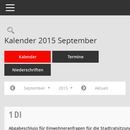
Toggle navigation
Rechercheauswahl
Kalender 2015 September
Kalender
Termine
Niederschriften
September
2015
Aktuell
1
DI
Abgabeschluss für Einwohneranfragen für die Stadtratsitzu