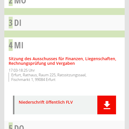
2
MO
3
DI
4
MI
Sitzung des Ausschusses für Finanzen, Liegenschaften,
Rechnungsprüfung und Vergaben
17:03-18:25 Uhr
Erfurt, Rathaus, Raum 225, Ratssitzungssaal,
Fischmarkt 1, 99084 Erfurt
Niederschrift öffentlich FLV
5
DO