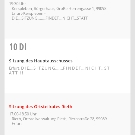
19:30 Uhr
Kerspleben, Bürgerhaus, Große Herrengasse 1, 99098
Erfurt-Kerspleben -
DIE....SITZUNG.........FINDET....NICHT...STATT
10
DI
Sitzung des Hauptausschusses
Erfurt, D I E.... S I T Z U N G.........F I N D E T.... N I C H T... S T
A T T ! ! !
Sitzung des Ortsteilrates Rieth
17:00-18:50 Uhr
Rieth, Ortsteilverwaltung Rieth, Riethstraße 28, 99089
Erfurt