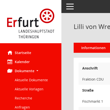
Toggle navigation
Lilli von Wr
Informationen
Startseite
Kalender
Anschrift
Dokumente
Fraktion CDU
Aktuelle Dokumente
Aktuelle Vorlagen
Straße
Recherche
Fischmarkt 1
Anfragen