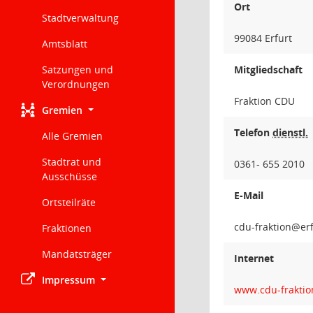
Ort
Stadtverwaltung
99084 Erfurt
Amtsblatt
Satzungen und
Mitgliedschaft
Verordnungen
Fraktion CDU
Gremien
Telefon
dienstl.
Alle Gremien
Stadtrat und
0361- 655 2010
Ausschüsse
E-Mail
Ortsteilräte
noitka
Fraktionen
Mandatsträger
Internet
Impressum
www.cdu-fraktio