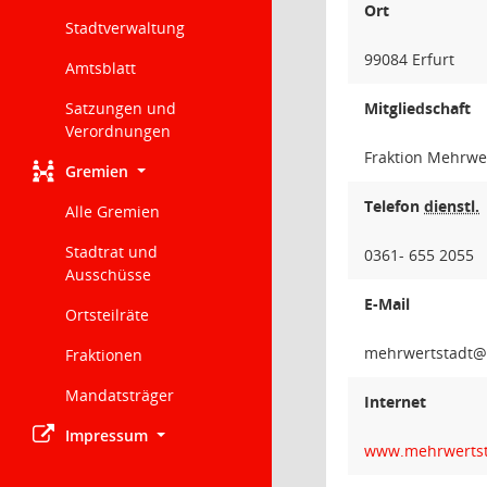
Ort
Stadtverwaltung
99084 Erfurt
Amtsblatt
Satzungen und
Mitgliedschaft
Verordnungen
Fraktion Mehrwe
Gremien
Telefon
dienstl.
Alle Gremien
Stadtrat und
0361- 655 2055
Ausschüsse
E-Mail
Ortsteilräte
tdatstr
Fraktionen
Mandatsträger
Internet
Impressum
www.mehrwertsta