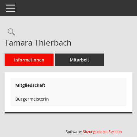
Toggle navigation
Rechercheauswahl
Tamara Thierbach
Informationen
Mitarbeit
Mitgliedschaft
Bürgermeisterin
(Wird in
Software:
Sitzungsdienst
Session