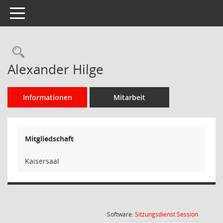
Toggle navigation
Rechercheauswahl
Alexander Hilge
Informationen
Mitarbeit
Mitgliedschaft
Kaisersaal
(Wird in
Software:
Sitzungsdienst
Session