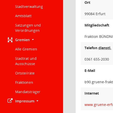
Ort
Stadtverwaltung
99084 Erfurt
Amtsblatt
Satzungen und
Mitgliedschaft
Verordnungen
Fraktion BÜNDN
Gremien
Telefon
dienstl.
Alle Gremien
Stadtrat und
0361 655-2030
Ausschüsse
E-Mail
Ortsteilräte
noitk
Fraktionen
Mandatsträger
Internet
Impressum
www.gruene-erfu