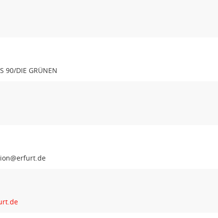
IS 90/DIE GRÜNEN
arf-
rt.de