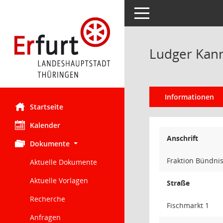
Toggle navigation
Ludger Kan
Informationen
Startseite
Kalender
Anschrift
Dokumente
Fraktion Bündni
Aktuelle Dokumente
Aktuelle Vorlagen
Straße
Recherche
Fischmarkt 1
Anfragen