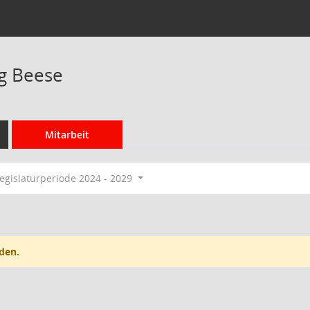
g Beese
Mitarbeit
egislaturperiode 2024 - 2029
den.