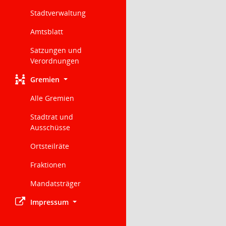
Stadtverwaltung
Amtsblatt
Satzungen und
Verordnungen
Gremien
Alle Gremien
Stadtrat und
Ausschüsse
Ortsteilräte
Fraktionen
Mandatsträger
Impressum