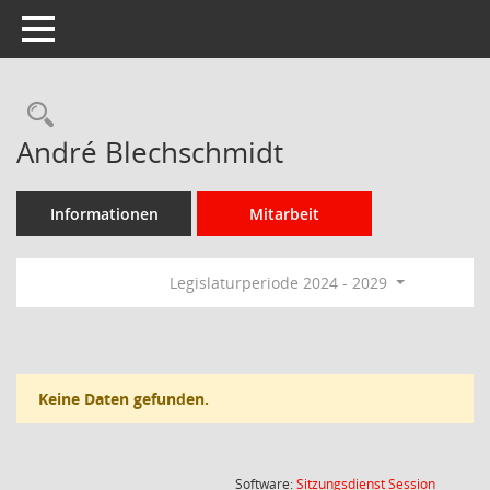
Toggle navigation
Rechercheauswahl
André Blechschmidt
Informationen
Mitarbeit
Legislaturperiode 2024 - 2029
Keine Daten gefunden.
(Wird in
Software:
Sitzungsdienst
Session