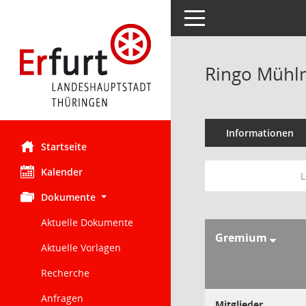
Toggle navigation
Ringo Müh
Informationen
Startseite
Kalender
L
Dokumente
Aktuelle Dokumente
Gremium
Aktuelle Vorlagen
Recherche
Anfragen
Mitglieder