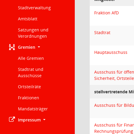
Stadtverwaltung
Fraktion AfD
Amtsblatt
Satzungen und
Stadtrat
Verordnungen
Gremien
Hauptausschuss
Alle Gremien
Stadtrat und
Ausschuss für öffe
Ausschüsse
Sicherheit, Ortstei
Ortsteilräte
stellvertretende Mi
Fraktionen
Ausschuss für Bild
Mandatsträger
Impressum
Ausschuss für Finan
Rechnungsprüfung