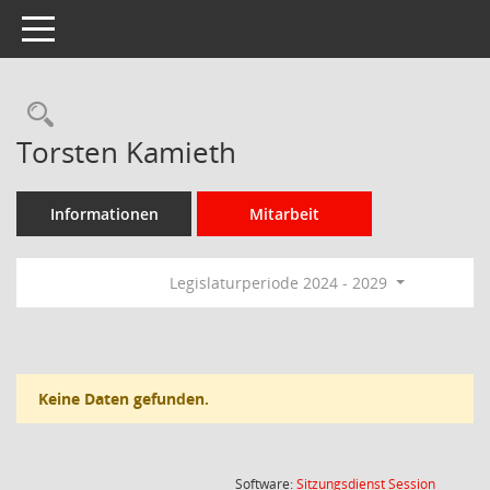
Toggle navigation
Rechercheauswahl
Torsten Kamieth
Informationen
Mitarbeit
Legislaturperiode 2024 - 2029
Keine Daten gefunden.
(Wird in
Software:
Sitzungsdienst
Session