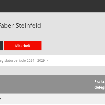
Faber-Steinfeld
Mitarbeit
egislaturperiode 2024 - 2029
Frakt
deleg
r