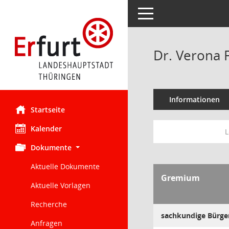
Toggle navigation
Dr. Verona 
Informationen
Startseite
Kalender
L
Dokumente
Aktuelle Dokumente
Gremium
Aktuelle Vorlagen
Recherche
sachkundige Bürge
Anfragen