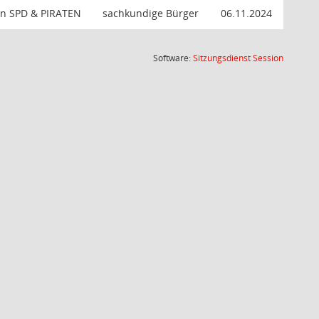
on SPD & PIRATEN
sachkundige Bürger
06.11.2024
(Wird in
Software:
Sitzungsdienst
Session