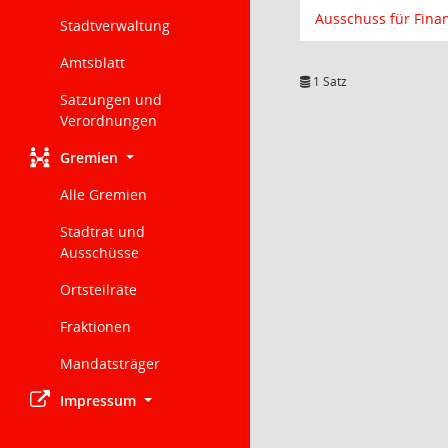
Ausschuss für Fina
Stadtverwaltung
Amtsblatt
1 Satz
Satzungen und
Verordnungen
Gremien
Alle Gremien
Stadtrat und
Ausschüsse
Ortsteilräte
Fraktionen
Mandatsträger
Impressum