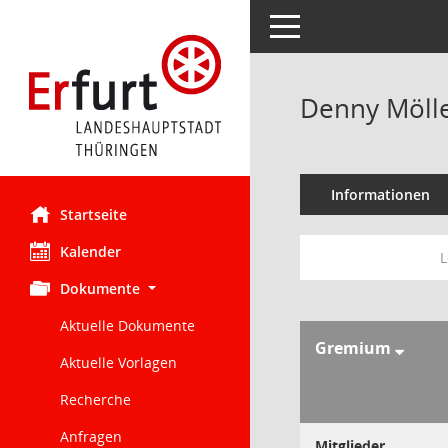
Toggle navigation
Denny Möll
Informationen
Startseite
Kalender
L
Dokumente
Aktuelle Dokumente
Gremium
Aktuelle Vorlagen
Recherche
Anfragen
Mitglieder