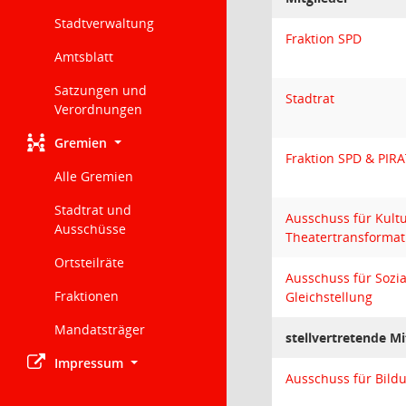
Stadtverwaltung
Fraktion SPD
Amtsblatt
Satzungen und
Stadtrat
Verordnungen
Gremien
Fraktion SPD & PIR
Alle Gremien
Stadtrat und
Ausschuss für Kult
Ausschüsse
Theatertransformat
Ortsteilräte
Ausschuss für Sozia
Fraktionen
Gleichstellung
Mandatsträger
stellvertretende Mi
Impressum
Ausschuss für Bild