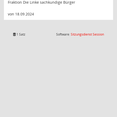
Fraktion Die Linke sachkundige Bürger
von 18.09.2024
(Wird in
1 Satz
Software:
Sitzungsdienst
Session