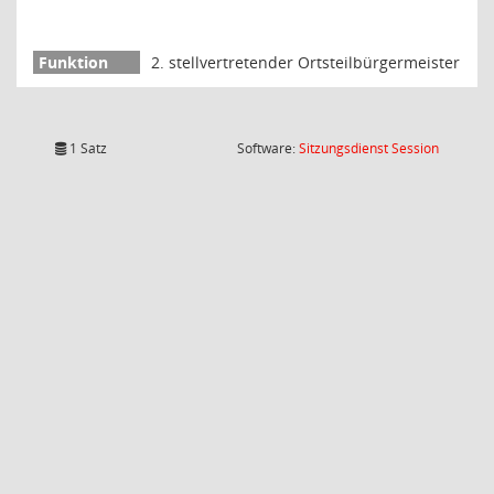
2. stellvertretender Ortsteilbürgermeister
(Wird in
1 Satz
Software:
Sitzungsdienst
Session