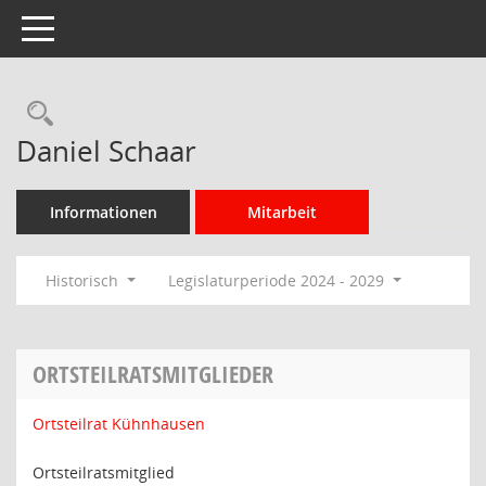
Toggle navigation
Rechercheauswahl
Daniel Schaar
Informationen
Mitarbeit
Historisch
Legislaturperiode 2024 - 2029
ORTSTEILRATSMITGLIEDER
Ortsteilrat Kühnhausen
Ortsteilratsmitglied