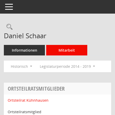
Toggle navigation
Rechercheauswahl
Daniel Schaar
Informationen
Mitarbeit
Historisch
Legislaturperiode 2014 - 2019
ORTSTEILRATSMITGLIEDER
Ortsteilrat Kühnhausen
Ortsteilratsmitglied