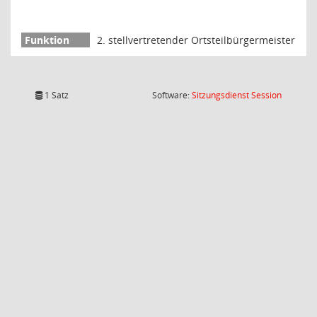
2. stellvertretender Ortsteilbürgermeister
(Wird in
1 Satz
Software:
Sitzungsdienst
Session