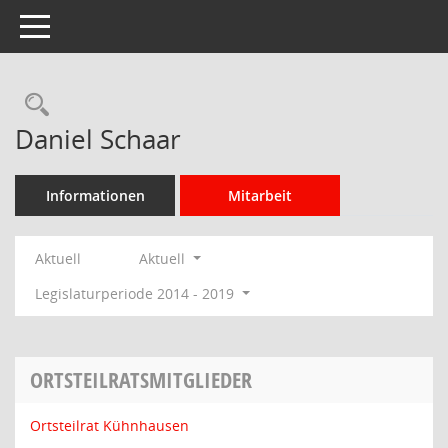
Toggle navigation
Rechercheauswahl
Daniel Schaar
Informationen
Mitarbeit
Aktuell
Aktuell
Legislaturperiode 2014 - 2019
ORTSTEILRATSMITGLIEDER
Ortsteilrat Kühnhausen