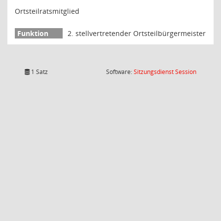
Ortsteilratsmitglied
2. stellvertretender Ortsteilbürgermeister
(Wird in
1 Satz
Software:
Sitzungsdienst
Session