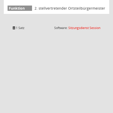
2. stellvertretender Ortsteilbürgermeister
(Wird in
1 Satz
Software:
Sitzungsdienst
Session