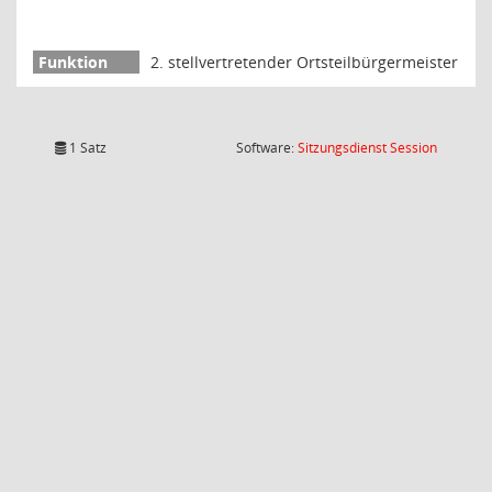
2. stellvertretender Ortsteilbürgermeister
(Wird in
1 Satz
Software:
Sitzungsdienst
Session