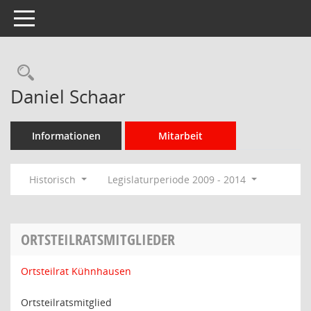
Toggle navigation
Rechercheauswahl
Daniel Schaar
Informationen
Mitarbeit
Historisch
Legislaturperiode 2009 - 2014
ORTSTEILRATSMITGLIEDER
Ortsteilrat Kühnhausen
Ortsteilratsmitglied