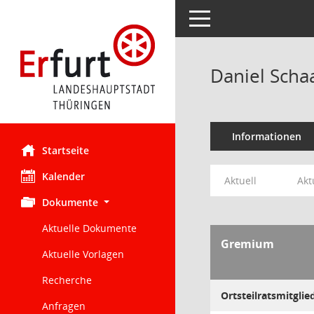
Toggle navigation
Daniel Scha
Informationen
Startseite
Kalender
Aktuell
Akt
Dokumente
Aktuelle Dokumente
Gremium
Aktuelle Vorlagen
Recherche
Ortsteilratsmitglie
Anfragen