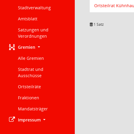
Ortsteilrat Kühnha
Stadtverwaltung
Amtsblatt
1 Satz
Satzungen und
Verordnungen
Gremien
Alle Gremien
Stadtrat und
Ausschüsse
Ortsteilräte
Fraktionen
Mandatsträger
Impressum