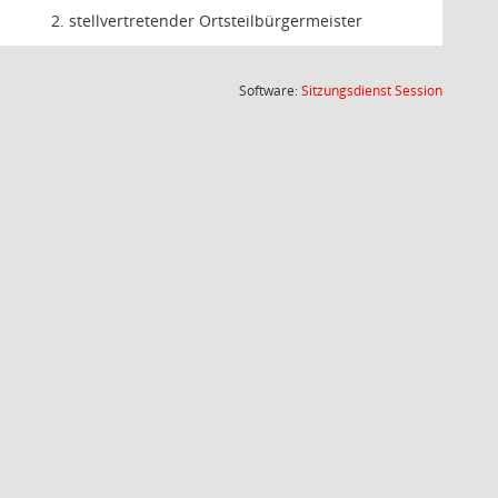
2. stellvertretender Ortsteilbürgermeister
(Wird in
Software:
Sitzungsdienst
Session