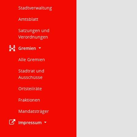
Stadtverwaltung
Amtsblatt
Satzungen und
Verordnungen
Gremien
Alle Gremien
Stadtrat und
Ausschüsse
Ortsteilräte
Fraktionen
Mandatsträger
Impressum