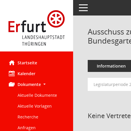
Toggle navigation
Ausschuss z
Bundesgarte
Startseite
Informationen
Kalender
Dokumente
Legislaturperiode 
Aktuelle Dokumente
Aktuelle Vorlagen
Keine Vertret
Recherche
Anfragen