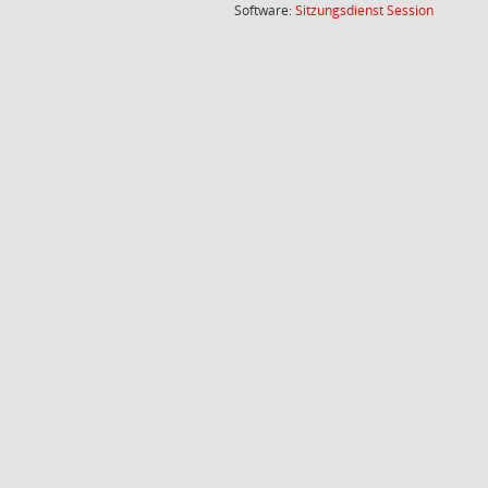
(Wird in
Software:
Sitzungsdienst
Session