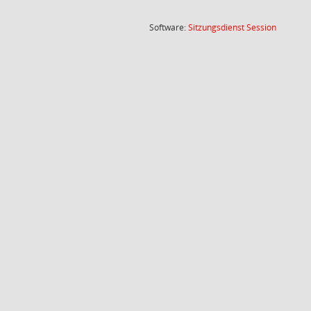
(Wird in
Software:
Sitzungsdienst
Session