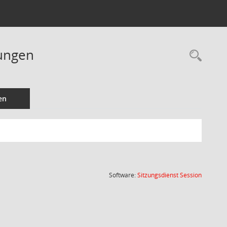
gungen
Rec
en
(Wird in
Software:
Sitzungsdienst
Session