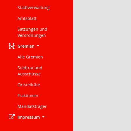
Stadtverwaltung
Amtsblatt
Satzungen und
Verordnungen
Gremien
Alle Gremien
Stadtrat und
Ausschüsse
Ortsteilräte
Fraktionen
Mandatsträger
Impressum