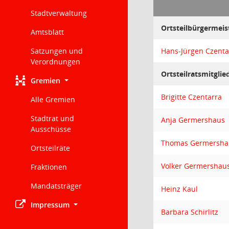
Stadtverwaltung
Ortsteilbürgermeis
Amtsblatt
Satzungen und
Hans-Jürgen Czenta
Verordnungen
Ortsteilratsmitglie
Gremien
Brigitte Czentarra
Alle Gremien
Stadtrat und
Anja Germershaus
Ausschüsse
Thomas Germersha
Ortsteilräte
Volker Germershau
Fraktionen
Mandatsträger
Heinz Kaul
Impressum
Barbara Schirlitz