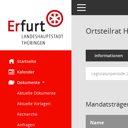
Toggle navigation
Ortsteilrat
Informationen
Startseite
Kalender
Legislaturperiode 
Dokumente
Aktuelle Dokumente
Mandatsträger
Aktuelle Vorlagen
Recherche
Name
Anfragen