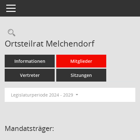
Toggle navigation
Rechercheauswahl
Ortsteilrat Melchendorf
Informationen
Mitglieder
Vertreter
Sitzungen
Legislaturperiode 2024 - 2029
Mandatsträger: