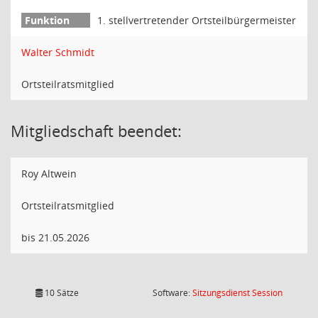
1. stellvertretender Ortsteilbürgermeister
Walter Schmidt
Ortsteilratsmitglied
Mitgliedschaft beendet:
Roy Altwein
Ortsteilratsmitglied
bis 21.05.2026
(Wird in
10 Sätze
Software:
Sitzungsdienst
Session