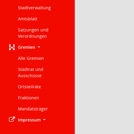
Stadtverwaltung
Amtsblatt
Satzungen und
Verordnungen
Gremien
Alle Gremien
Stadtrat und
Ausschüsse
Ortsteilräte
Fraktionen
Mandatsträger
Impressum