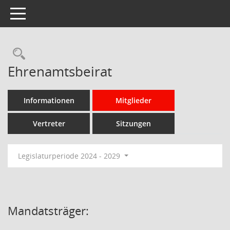
Toggle navigation
Rechercheauswahl
Ehrenamtsbeirat
Informationen
Mitglieder
Vertreter
Sitzungen
Legislaturperiode 2024 - 2029
Mandatsträger: