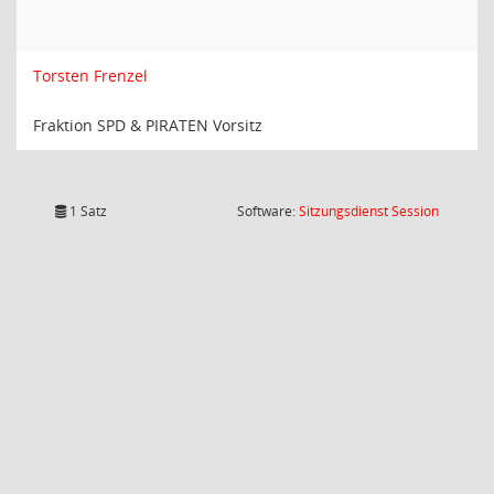
Torsten Frenzel
Fraktion SPD & PIRATEN Vorsitz
(Wird in
1 Satz
Software:
Sitzungsdienst
Session