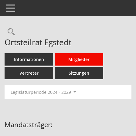
Toggle navigation
Rechercheauswahl
Ortsteilrat Egstedt
Informationen
Mitglieder
Vertreter
Sitzungen
Legislaturperiode 2024 - 2029
Mandatsträger: