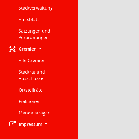
Stadtverwaltung
Amtsblatt
Satzungen und
Verordnungen
Gremien
Alle Gremien
Stadtrat und
Ausschüsse
Ortsteilräte
Fraktionen
Mandatsträger
Impressum