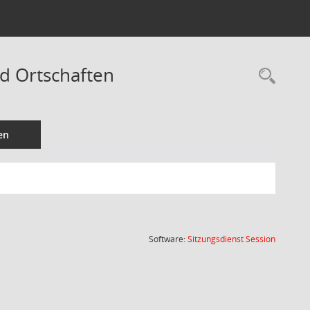
nd Ortschaften
Rec
en
(Wird in
Software:
Sitzungsdienst
Session