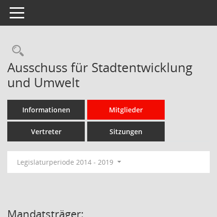
Toggle navigation
Rechercheauswahl
Ausschuss für Stadtentwicklung
und Umwelt
Informationen
Mitglieder
Vertreter
Sitzungen
Legislaturperiode 2014 - 2019
Mandatsträger: