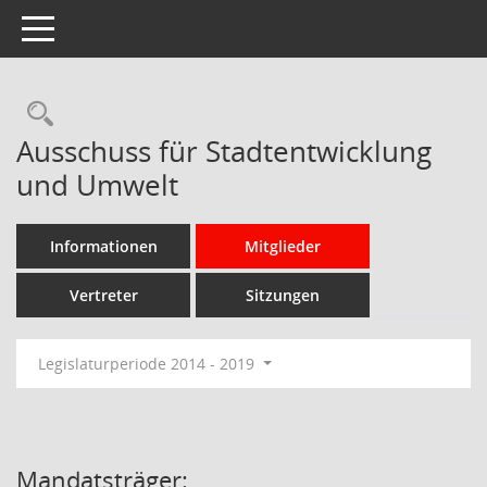
Toggle navigation
Rechercheauswahl
Ausschuss für Stadtentwicklung
und Umwelt
Informationen
Mitglieder
Vertreter
Sitzungen
Legislaturperiode 2014 - 2019
Mandatsträger: