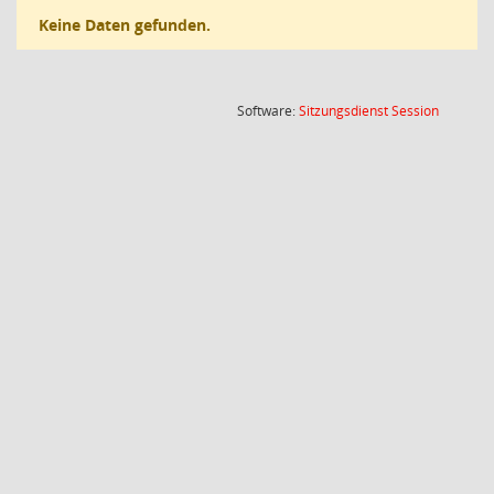
Keine Daten gefunden.
(Wird in
Software:
Sitzungsdienst
Session