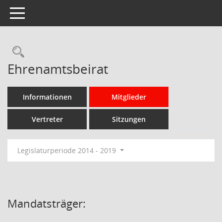
Toggle navigation
Rechercheauswahl
Ehrenamtsbeirat
Informationen
Mitglieder
Vertreter
Sitzungen
Legislaturperiode 2014 - 2019
Mandatsträger: