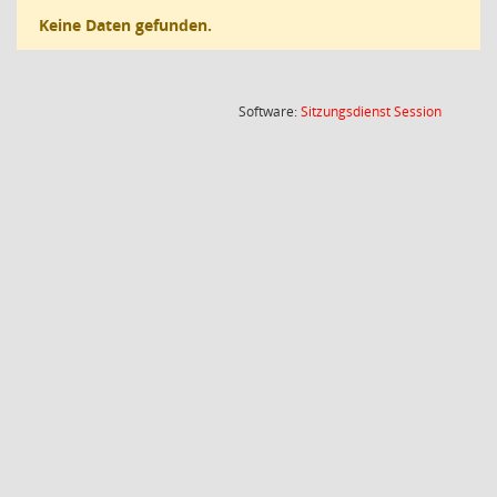
Keine Daten gefunden.
(Wird in
Software:
Sitzungsdienst
Session