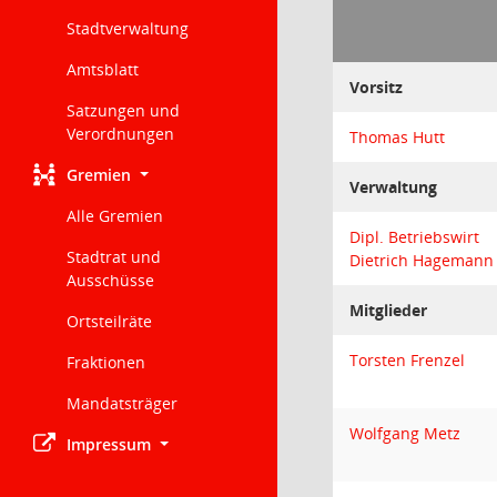
Stadtverwaltung
Amtsblatt
Vorsitz
Satzungen und
Verordnungen
Thomas Hutt
Gremien
Verwaltung
Alle Gremien
Dipl. Betriebswirt
Stadtrat und
Dietrich Hagemann
Ausschüsse
Mitglieder
Ortsteilräte
Torsten Frenzel
Fraktionen
Mandatsträger
Wolfgang Metz
Impressum