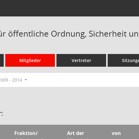
r öffentliche Ordnung, Sicherheit un
Mitglieder
Vertreter
Sitzung
2009 - 2014
:
Fraktion/
Art der
von