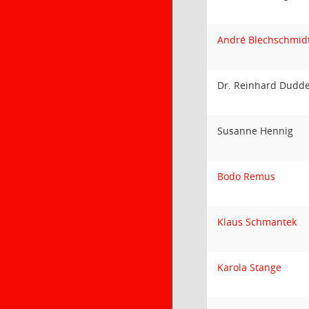
André Blechschmid
Dr. Reinhard Dudd
Susanne Hennig
Bodo Remus
Klaus Schmantek
Karola Stange