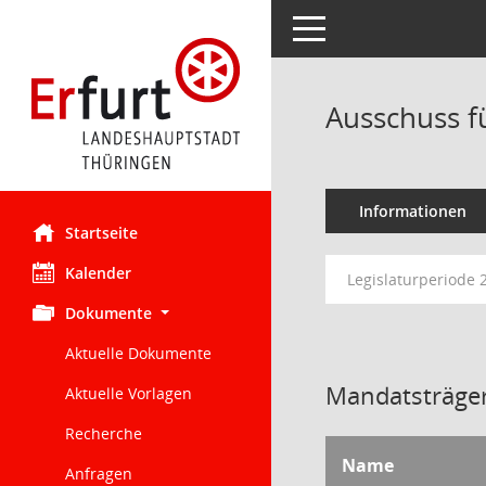
Toggle navigation
Ausschuss fü
Informationen
Startseite
Kalender
Legislaturperiode 
Dokumente
Aktuelle Dokumente
Mandatsträger
Aktuelle Vorlagen
Recherche
Name
Anfragen