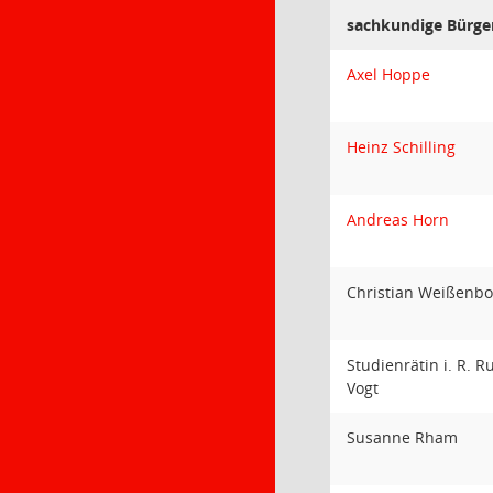
sachkundige Bürge
Axel Hoppe
Heinz Schilling
Andreas Horn
Christian Weißenb
Studienrätin i. R. R
Vogt
Susanne Rham