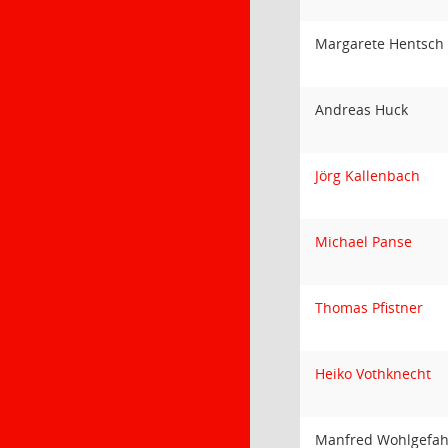
Margarete Hentsch
Andreas Huck
Jörg Kallenbach
Michael Panse
Thomas Pfistner
Heiko Vothknecht
Manfred Wohlgefah