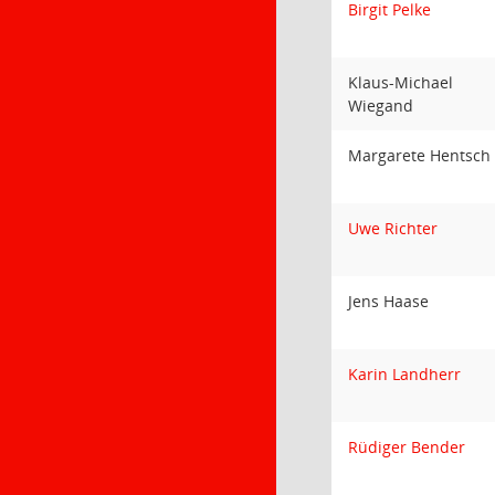
Birgit Pelke
Klaus-Michael
Wiegand
Margarete Hentsch
Uwe Richter
Jens Haase
Karin Landherr
Rüdiger Bender