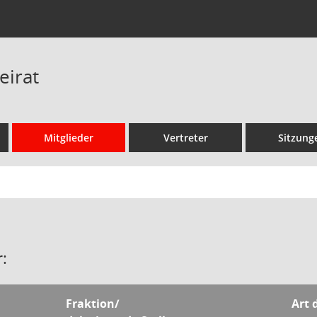
eirat
Mitglieder
Vertreter
Sitzung
:
Fraktion/
Art 