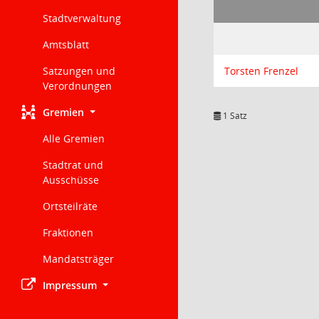
Stadtverwaltung
Amtsblatt
Satzungen und
Torsten Frenzel
Verordnungen
Gremien
1 Satz
Alle Gremien
Stadtrat und
Ausschüsse
Ortsteilräte
Fraktionen
Mandatsträger
Impressum