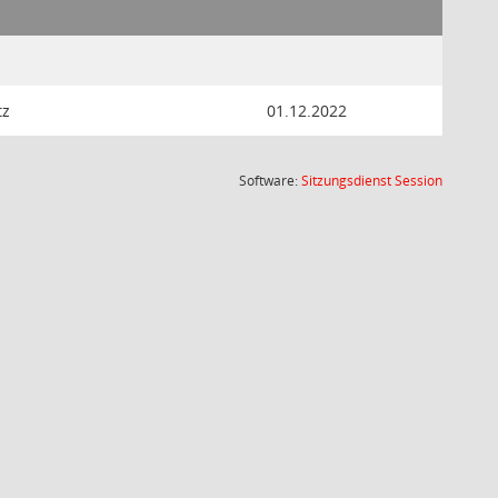
tz
01.12.2022
(Wird in
Software:
Sitzungsdienst
Session