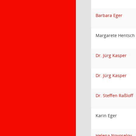
Barbara Eger
Margarete Hentsch
Dr. Jürg Kasper
Dr. Jürg Kasper
Dr. Steffen Raßloff
Karin Eger
Helena Novoselov