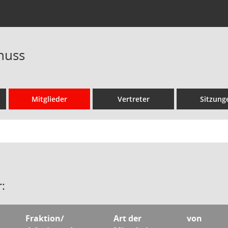
huss
Mitglieder
Vertreter
Sitzung
:
Fraktion/
Art der
von