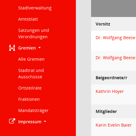
Stadtverwaltung
Amtsblatt
Vorsitz
Satzungen und
Verordnungen
Dr. Wolfgang Beese
Gremien
Dr. Wolfgang Beese
Alle Gremien
Stadtrat und
Ausschüsse
Beigeordnete/r
Ortsteilräte
Kathrin Hoyer
Fraktionen
Mandatsträger
Mitglieder
Impressum
Karin Evelin Baier