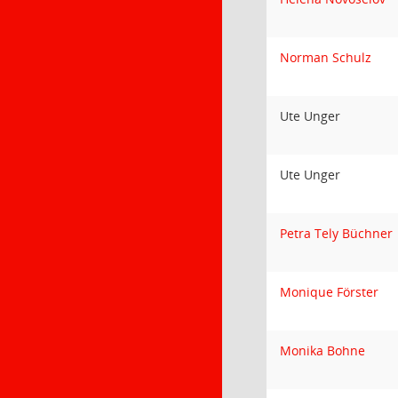
Norman Schulz
Ute Unger
Ute Unger
Petra Tely Büchner
Monique Förster
Monika Bohne