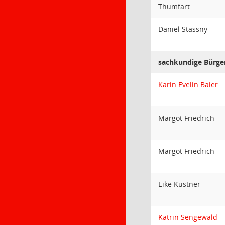
Thumfart
Daniel Stassny
sachkundige Bürge
Karin Evelin Baier
Margot Friedrich
Margot Friedrich
Eike Küstner
Katrin Sengewald