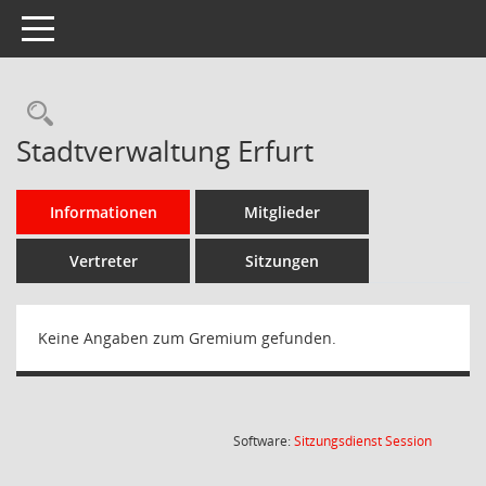
Toggle navigation
Rechercheauswahl
Stadtverwaltung Erfurt
Informationen
Mitglieder
Vertreter
Sitzungen
Keine Angaben zum Gremium gefunden.
(Wird in
Software:
Sitzungsdienst
Session