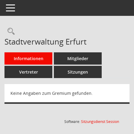
Toggle navigation
Rechercheauswahl
Stadtverwaltung Erfurt
Informationen
Mitglieder
Vertreter
Sitzungen
Keine Angaben zum Gremium gefunden.
(Wird in
Software:
Sitzungsdienst
Session