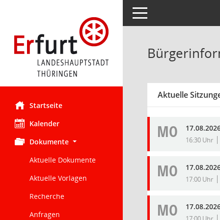
Toggle navigation
Bürgerinfor
Aktuelle Sitzung
Startseite
Kalender
MO
17.08.202
16:30 Uhr
Dokumente
Aktuelle Dokumente
MO
17.08.202
Aktuelle Vorlagen
17:00 Uhr
Recherche
MO
17.08.202
Anfragen
17:00 Uhr