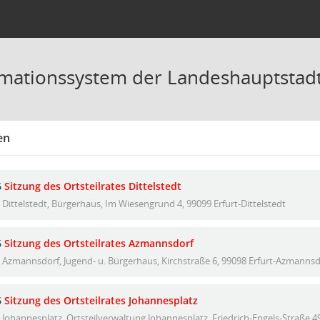
mationssystem der Landeshauptstadt
en
6
Sitzung des Ortsteilrates Dittelstedt
Dittelstedt, Bürgerhaus, Im Wiesengrund 4, 99099 Erfurt-Dittelstedt
6
Sitzung des Ortsteilrates Azmannsdorf
Azmannsdorf, Jugend- u. Bürgerhaus, Kirchstraße 6, 99098 Erfurt-Azmannsd
6
Sitzung des Ortsteilrates Johannesplatz
Johannesplatz, Ortsteilverwaltung Johannesplatz, Friedrich-Engels-Straße 4