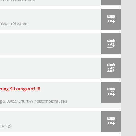
chleben-Stedten
ng Sitzungsort!!!!!
 6, 99099 Erfurt-Windischholzhausen
rberg)
r Daten zum Thema a